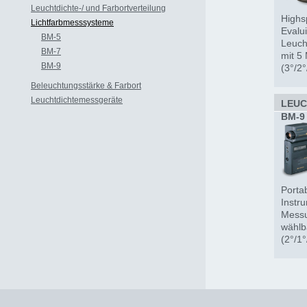
Leuchtdichte-/ und Farbortverteilung
Highs
Lichtfarbmesssysteme
Evalui
BM-5
Leuch
BM-7
mit 5
BM-9
(3°/2
Messb
Beleuchtungsstärke & Farbort
1.200
Leuchtdichtemessgeräte
LEUC
BM-9
Portab
Instru
Messu
wählb
(2°/1
Messb
19.99