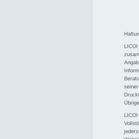
Haftu
LICOI 
zusamm
Angabe
Inform
Beratu
seiner
Druck
Übrige
LICOI 
Vollst
jederz