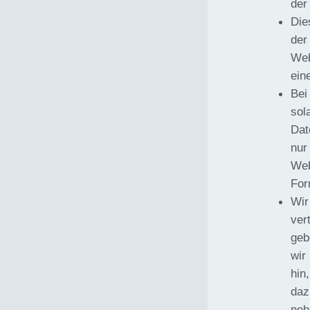
der
Die
der
Web
ein
Bei
sol
Dat
nur
Web
For
Wir
ver
geb
wir
hin
daz
neh