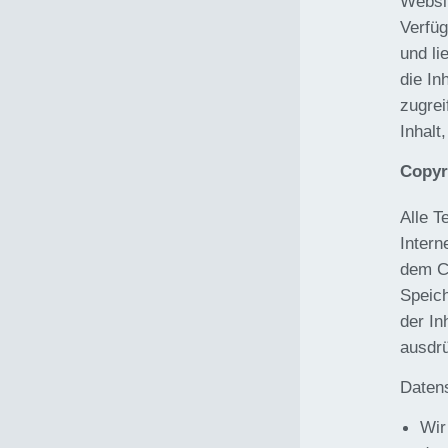
Websit
Verfüg
und li
die In
zugrei
Inhal
Copyr
Alle T
Intern
dem Co
Speic
der In
ausdrü
Daten
Wir