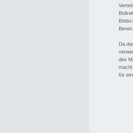
Vertei
Bidire
Bildsc
Bereic
Da das
verwen
des M
macht
für ei