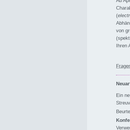
Ab Apr
Charak
(
elect
Abhäng
von gr
(spekt
Ihren 
Fragen
Neuar
Ein ne
Streuv
Beurte
Konfe
Verwen